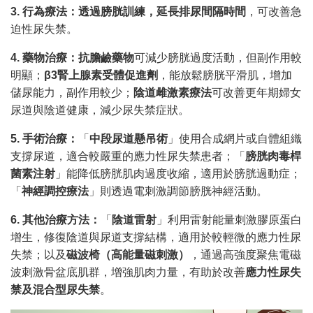
3.
行為療法：透過膀胱訓練，延長排尿間隔時間
，可改善急
迫性尿失禁。
4.
藥物治療：抗膽鹼藥物
可減少膀胱過度活動，但副作用較
明顯；
β3腎上腺素受體促進劑
，能放鬆膀胱平滑肌，增加
儲尿能力，副作用較少；
陰道雌激素療法
可改善更年期婦女
尿道與陰道健康，減少尿失禁症狀。
5.
手術治療：
「
中段尿道懸吊術
」使用合成網片或自體組織
支撐尿道，適合較嚴重的應力性尿失禁患者；「
膀胱肉毒桿
菌素注射
」能降低膀胱肌肉過度收縮，適用於膀胱過動症；
「
神經調控療法
」則透過電刺激調節膀胱神經活動。
6.
其他治療方法：
「
陰道雷射
」利用雷射能量刺激膠原蛋白
增生，修復陰道與尿道支撐結構，適用於較輕微的應力性尿
失禁；以及
磁波椅（高能量磁刺激）
，通過高強度聚焦電磁
波刺激骨盆底肌群，增強肌肉力量，有助於改善
應力性尿失
禁及混合型尿失禁
。