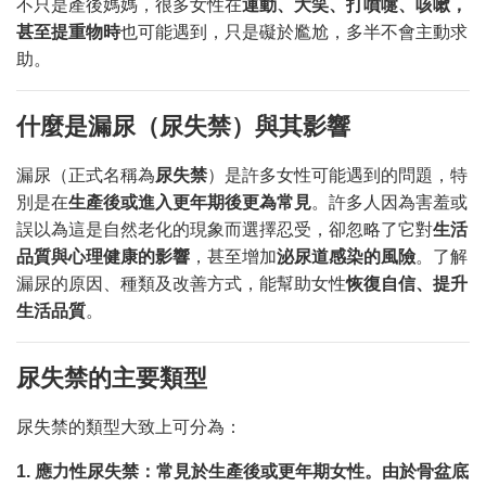
不只是產後媽媽，很多女性在
運動、大笑、打噴嚏、咳嗽，
甚至提重物時
也可能遇到，只是礙於尷尬，多半不會主動求
助。
什麼是漏尿（尿失禁）與其影響
漏尿（正式名稱為
尿失禁
）是許多女性可能遇到的問題，特
別是在
生產後或進入更年期後更為常見
。許多人因為害羞或
誤以為這是自然老化的現象而選擇忍受，卻忽略了它對
生活
品質與心理健康的影響
，甚至增加
泌尿道感染的風險
。了解
漏尿的原因、種類及改善方式，能幫助女性
恢復自信、提升
生活品質
。
尿失禁的主要類型
尿失禁的類型大致上可分為：
1.
應力性尿失禁：常見於生產後或更年期女性。由於骨盆底