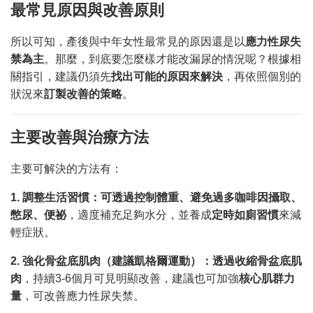
最常見原因與改善原則
所以可知，產後與中年女性最常見的原因還是以
應力性尿失
禁為主
。那麼，到底要怎麼樣才能改漏尿的情況呢？根據相
關指引，建議仍須先
找出可能的原因來解決
，再依照個別的
狀況來
訂製改善的策略
。
主要改善與治療方法
主要可解決的方法有：
1.
調整生活習慣：可透過控制體重、避免過多咖啡因攝取、
憋尿、便祕
，適度補充足夠水分，並養成
定時如廁習慣
來減
輕症狀。
2.
強化骨盆底肌肉（建議凱格爾運動）：透過收縮骨盆底肌
肉
，持續3-6個月可見明顯改善，建議也可加強
核心肌群力
量
，可改善應力性尿失禁。