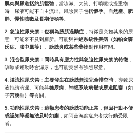
肌肉與尿道括約肌鬆弛
，當咳嗽、大笑、打噴嚏或提重物
時，尿液可能不自主流出。風險因子包括
懷孕、自然產、肥
胖、慢性咳嗽及長期便秘等
。
2.
急迫性尿失禁：也稱為膀胱過動症
，特徵是突如其來的尿
意，可能來不及到廁所。可能與
神經系統性疾病（如帕金森
氏症、腦中風等）、膀胱炎或某些藥物副作用
有關。
3.
混合型尿失禁：同時具有應力性與急迫性尿失禁的特徵
，
咳嗽或運動時會漏尿，也可能突然有強烈尿意。
4.
溢流性尿失禁：主要發生在膀胱無法完全排空時
，導致尿
液持續滴漏。可能與
糖尿病、神經系統病變或尿道阻塞（如
子宮脫垂）等
有關。
5.
功能性尿失禁：這類患者的膀胱功能正常，但因行動不便
或認知障礙無法及時如廁
，如阿茲海默症患者或行動受限
者。