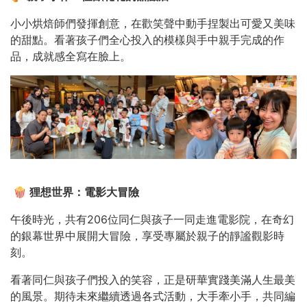
小小烘焙師們發揮創意，在歡笑聲中動手捏製出可愛又美味
的甜點。看著孩子們全心投入的模樣與手中親手完成的作
品，成就感全寫在臉上。
🍿 狸想世界：電影大冒險
午後時光，共有206位同仁與孩子一同走進電影院，在奇幻
的銀幕世界中展開大冒險，享受專屬於親子的靜謐觀影時
刻。
看著同仁與孩子們投入的笑容，正是研華實踐美滿人生最美
的風景。期待未來繼續透過各式活動，大手牽小手，共同編