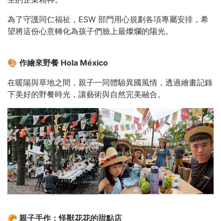
為了守護同仁福祉，ESW 部門用心規劃各項專屬安排，希
望將這份心意轉化為孩子們臉上最燦爛的陽光。
🎨 作繪來野餐 Hola México
在暖陽與草地之間，親子一同體驗異國風情，透過繪畫記錄
下美好的野餐時光，讓藝術與自然完美融合。
🥐
親子手作：怪獸花花的甜點店