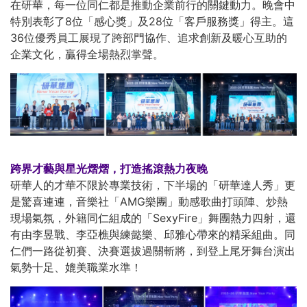
在研華，每一位同仁都是推動企業前行的關鍵動力。晚會中
特別表彰了8位「感心獎」及28位「客戶服務獎」得主。這
36位優秀員工展現了跨部門協作、追求創新及暖心互助的
企業文化，贏得全場熱烈掌聲。
跨界才藝與星光熠熠，打造搖滾熱力夜晚
研華人的才華不限於專業技術，下半場的「研華達人秀」更
是驚喜連連，音樂社「AMG樂團」動感歌曲打頭陣、炒熱
現場氣氛，外籍同仁組成的「SexyFire」舞團熱力四射，還
有由李昱戰、李亞樵與練懿樂、邱雅心帶來的精采組曲。同
仁們一路從初賽、決賽選拔過關斬將，到登上尾牙舞台演出
氣勢十足、媲美職業水準！