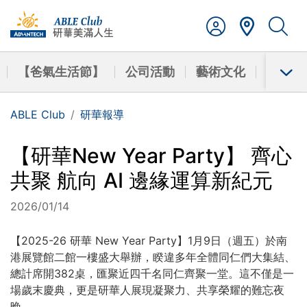
【爸氣生活節】
公司活動
藝術文化
學習成
ABLE Club
研華報導
【研華New Year Party】 齊心
共聚 航向 AI 邊緣運算新紀元
2026/01/14
【2025-26 研華 New Year Party】1月9日（週五）於南
港展覽館二館一樓盛大舉辦，睽違多年全體同仁們大集結、
總計席開382桌，匯聚近四千名同仁齊聚一堂。這不僅是一
場歲末慶典，更是研華人展現凝聚力、共享榮耀的難忘夜
晚。