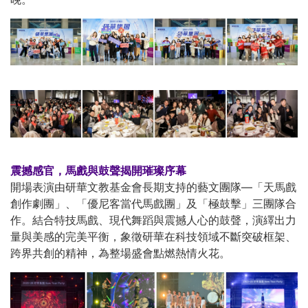
震撼感官，馬戲與鼓聲揭開璀璨序幕
開場表演由研華文教基金會長期支持的藝文團隊—「天馬戲
創作劇團」、「優尼客當代馬戲團」及「極鼓擊」三團隊合
作。結合特技馬戲、現代舞蹈與震撼人心的鼓聲，演繹出力
量與美感的完美平衡，象徵研華在科技領域不斷突破框架、
跨界共創的精神，為整場盛會點燃熱情火花。