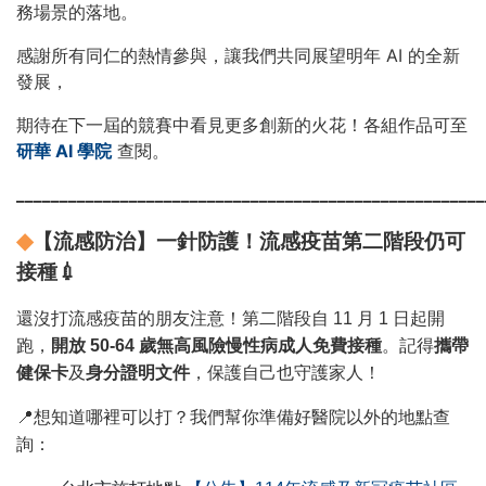
務場景的落地。
感謝所有同仁的熱情參與，讓我們共同展望明年 AI 的全新
發展，
期待在下一屆的競賽中看見更多創新的火花！各組作品可至
研華 AI 學院
查閱。
______________________________________________________
◆
【流感防治】一針防護！流感疫苗第二階段仍可
接種
💉
還沒打流感疫苗的朋友注意！第二階段自 11 月 1 日起開
跑，
開放 50-64 歲無高風險慢性病成人免費接種
。記得
攜帶
健保卡
及
身分證明文件
，保護自己也守護家人！
📍
想知道哪裡可以打？我們幫你準備好醫院以外的地點查
詢：