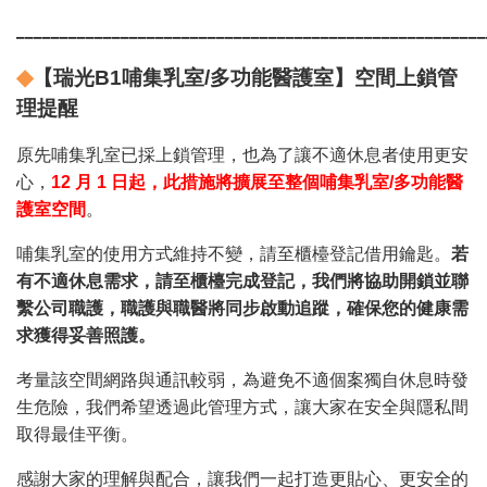
______________________________________________________
◆
【瑞光B1哺集乳室/多功能醫護室】空間上鎖管
理提醒
原先哺集乳室已採上鎖管理，也為了讓不適休息者使用更安
心，
12
月 1 日起，此措施將擴展至整個哺集乳室/多功能醫
護室空間
。
哺集乳室的使用方式維持不變，請至櫃檯登記借用鑰匙。
若
有不適休息需求，請至櫃檯完成登記，我們將協助開鎖並聯
繫公司職護，職護與職醫將同步啟動追蹤，確保您的健康需
求獲得妥善照護。
考量該空間網路與通訊較弱，為避免不適個案獨自休息時發
生危險，我們希望透過此管理方式，讓大家在安全與隱私間
取得最佳平衡。
感謝大家的理解與配合，讓我們一起打造更貼心、更安全的