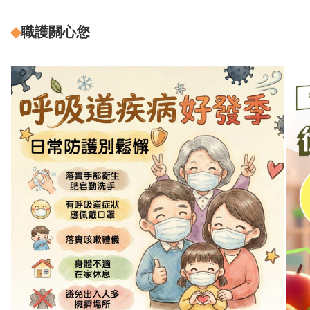
◆
職護關心您