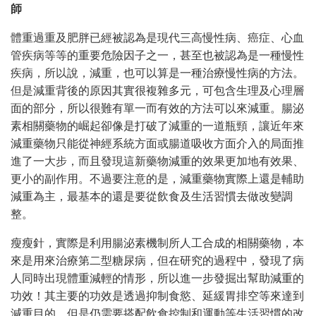
師
體重過重及肥胖已經被認為是現代三高慢性病、癌症、心血
管疾病等等的重要危險因子之一，甚至也被認為是一種慢性
疾病，所以說，減重，也可以算是一種治療慢性病的方法。
但是減重背後的原因其實很複雜多元，可包含生理及心理層
面的部分，所以很難有單一而有效的方法可以來減重。腸泌
素相關藥物的崛起卻像是打破了減重的一道瓶頸，讓近年來
減重藥物只能從神經系統方面或腸道吸收方面介入的局面推
進了一大步，而且發現這新藥物減重的效果更加地有效果、
更小的副作用。不過要注意的是，減重藥物實際上還是輔助
減重為主，最基本的還是要從飲食及生活習慣去做改變調
整。
瘦瘦針，實際是利用腸泌素機制所人工合成的相關藥物，本
來是用來治療第二型糖尿病，但在研究的過程中，發現了病
人同時出現體重減輕的情形，所以進一步發掘出幫助減重的
功效！其主要的功效是透過抑制食慾、延緩胃排空等來達到
減重目的，但是仍需要搭配飲食控制和運動等生活習慣的改