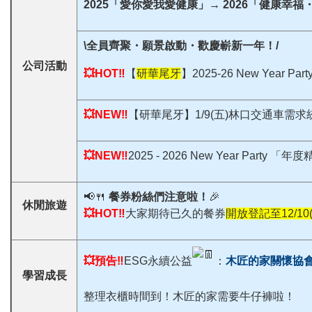
2025「愛你愛我愛健康」→ 2026「健康幸福
\全員齊聚・願景啟動・歡慶嶄新一年！/
公司活動
💥HOT‼️
【
研華尾牙
】2025-26 New Year Part
💥NEW‼️
【研華尾牙】1/9(五)林口交通車需求
💥NEW‼️
2025 - 2026 New Year Part
📢🍴
餐券粉絲們注意啦！
🎉
休閒旅遊
💥HOT‼️
大家期待已久的餐券
開放登記至12/10(
💥預告‼️
ESG永續公益
：
木匠的家關懷協
學習成長
整理衣櫃時間到！木匠的家需要牛仔褲啦！