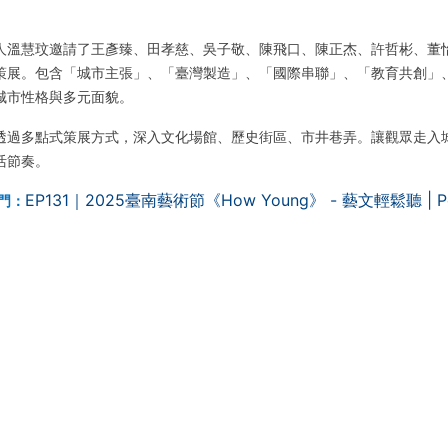
展人溫慧玟邀請了王彥臻、田孝慈、吳子敬、陳飛口、陳正杰、許哲彬、董
策展。包含「城市主張」、「臺灣製造」、「國際串聯」、「教育共創」
城市性格與多元面貌。
透過多點式策展方式，深入文化場館、歷史街區、市井巷弄。讓觀眾走入
活節奏。
EP131｜2025臺南藝術節《How Young》 - 藝文輕鬆聽 | Pod
送門：