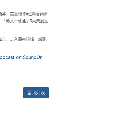
怡芬、羅文瑾等8位與台南有
、「藝文一條通」5大策展重
城市、走入藝術現場，感受
cast on SoundOn
返回列表