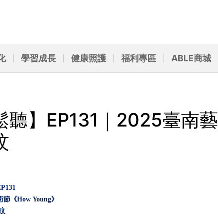
化
學習成長
健康照護
福利專區
ABLE商城
聽】EP131｜2025臺南
玟
P131
術節《How
Young》
玟