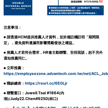
注意事項：
HCM
■
請透過
提供推薦人才資料，並於備註欄註明「期間限
定」，避免資料遺漏而影響獎勵發放之權益。
HR
■
推薦人才若符合需求，
會主動聯繫、安排面談，恕不另外
通知推薦同仁。
■
立即推薦：
https://employeezone.advantech.com.tw/net/ACL_Job
https://reurl.cc/6E0Ljr
■
職缺總表：
Juwell.Tsai #1864
(
■
聯繫窗口：
內
Judy22.Chen#9250
)/
(
)
湖
林口