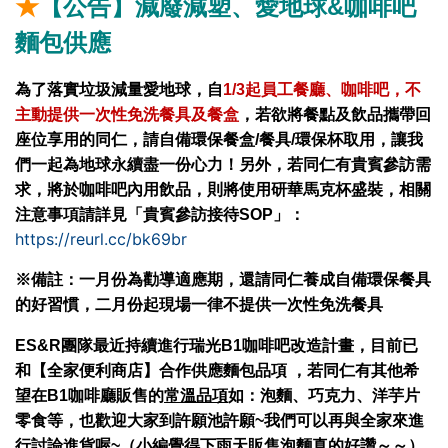
★
【公告】減廢減塑、愛地球&咖啡吧
麵包供應
為了落實垃圾減量愛地球，自
1/3
起員工餐廳、咖啡吧，不
主動提供一次性免洗餐具及餐盒
，若欲將餐點及飲品攜帶回
座位享用的同仁，請自備環保餐盒/餐具/環保杯取用，讓我
們一起為地球永續盡一份心力！
另外，若同仁有貴賓參訪需
求，將於咖啡吧內用飲品，則將使用研華馬克杯盛裝，相關
注意事項請詳見「貴賓參訪接待SOP」：
https://reurl.cc/bk69br
※備註：一月份為勸導適應期，還請同仁養成自備環保餐具
的好習慣，二月份起現場一律不提供一次性免洗餐具
ES&R
團隊最近持續進行瑞光B1咖啡吧改造計畫，目前已
和【全家便利商店】合作供應麵包品項 ，若同仁有其他希
望在B1咖啡廳販售的
常溫品項
如：泡麵、巧克力、洋芋片
零食等，也歡迎大家到許願池許願~我們可以再與全家來進
行討論進貨喔~
（小編覺得下雨天販售泡麵真的好讚～～）