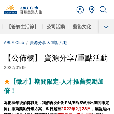
【爸氣生活節】
公司活動
藝術文化
學習成
ABLE Club
資源分享 & 重點活動
【公佈欄】 資源分享/重點活動
2022/01/19
★
【徵才】期間限定-人才推薦獎勵加
倍！
PM/EE/SW
為把握年後的轉職潮，我們再次針對
推出期間限定
2022
2
28
同仁推薦獎勵升級方案，
即日起至
年
月
日
，無論是內