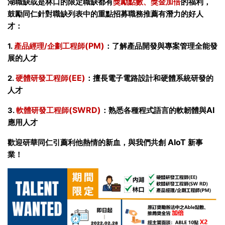
湖職缺或是林口的限定職缺都有
獎勵點數、獎金加倍
的福利，
鼓勵同仁針對職缺列表中的重點招募職務推薦有潛力的好人
才：
(PM)
1.
/
產品經理
企劃工程師
：了解產品開發與專案管理全能發
展的人才
(EE)
2.
硬體研發工程師
：擅長電子電路設計和硬體系統研發的
人才
(SWRD)
AI
3.
軟體研發工程師
：熟悉各種程式語言的軟韌體與
應用人才
AIoT
歡迎研華同仁引薦利他熱情的新血，與我們共創
新事
業！