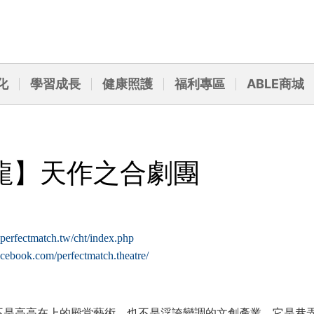
化
學習成長
健康照護
福利專區
ABLE商城
龍】天作之合劇團
perfectmatch.tw/cht/index.php
cebook.com/perfectmatch.theatre/
不是高高在上的殿堂藝術，也不是浮誇變調的文創產業，它是巷