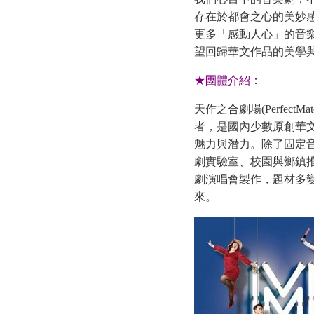
存在於都會之心的美妙
更多「感動人心」的音
望回歸華文作品的美學
★
團體介紹：
天作之合劇場(Perfec
者，是國內少數原創華
魅力與潛力。除了固定
劇實驗室、校園與鄉鎮
劇演唱會製作，題材多
來。