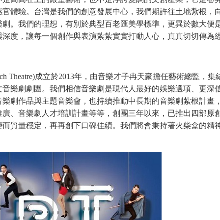
台灣是我們的創意發展中心，我們期許往土地紮根，
感官體驗。
樂劇。
我們的
理想
，有別於典型百老匯美學標準，更異於數大便
與深度，讓每一個創作與表演紮紮實實打動人心，真真切切傳為
tMatch Theatre)成立於2013年，由音樂才子冉天豪擔任藝術總
文音樂劇劇團。我們相信音樂劇是現代人最好的娛樂選項、更深
音樂劇作品與主題音樂會，也持續推動中長期的音樂劇紮根計畫
推廣、音樂劇人才培訓計畫等等，創團三年以來，已推出四部原
變而質量穩定，再再創下口碑佳績。我們將會秉持著火柴盒的精